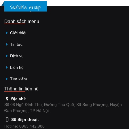
Sunvina group
Danh sách menu
Giới thiệu
Tin tức
Dịch vụ
Liên hệ
Tìm kiếm
Thông tin liên hệ
Địa chỉ:
Số 08 Ngõ Đình Thu, Đường Thu Quế, Xã Song Phượng, Huyện
Đan Phượng, TP Hà Nội.
Số điện thoại:
Hotline: 0963.442.988