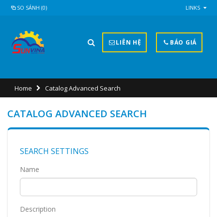
SO SÁNH (0)
LINKS
LIÊN HỆ
BÁO GIÁ
Home
Catalog Advanced Search
CATALOG ADVANCED SEARCH
SEARCH SETTINGS
Name
Description