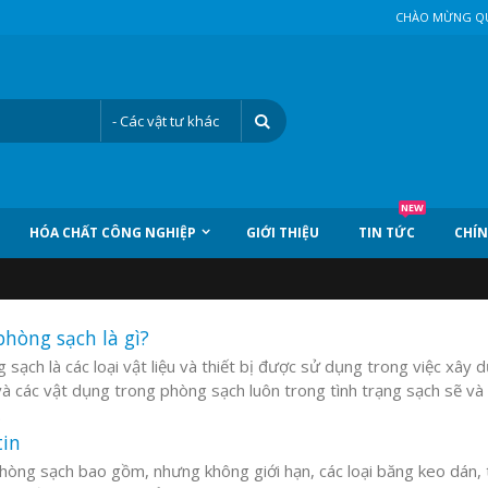
CHÀO MỪNG QU
NEW
HÓA CHẤT CÔNG NGHIỆP
GIỚI THIỆU
TIN TỨC
CHÍN
phòng sạch là gì?
 sạch là các loại vật liệu và thiết bị được sử dụng trong việc xây
và các vật dụng trong phòng sạch luôn trong tình trạng sạch sẽ và 
.
in
hòng sạch bao gồm, nhưng không giới hạn, các loại băng keo dán, tú