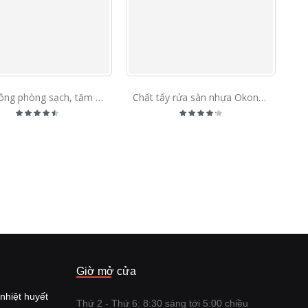
Tăm bông phòng sạch, tăm bông không bụi
Chất tẩy rửa sàn nhựa Okong PoliWax.R
Giờ mở cửa
nhiệt huyết
Thứ 2 - Thứ 6: 8:30 sáng tới 5:00 chiều