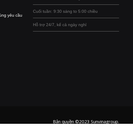
Cuối tuần: 9:30 sáng to 5:00 chiều
úng yêu cầu
Hỗ trợ 24/7, kể cả ngày nghỉ
Bản quyền ©2023 Sunvinagroup.