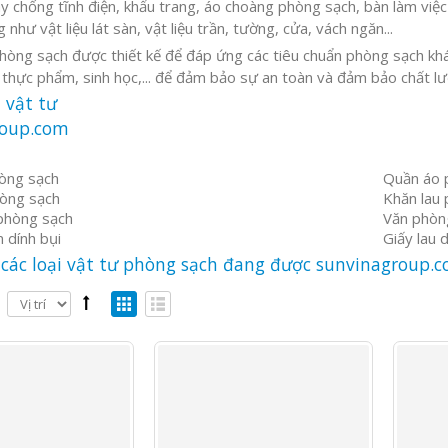
ày chống tĩnh điện, khẩu trang, áo choàng phòng sạch, bàn làm việ
 như vật liệu lát sàn, vật liệu trần, tường, cửa, vách ngăn...
hòng sạch được thiết kế để đáp ứng các tiêu chuẩn phòng sạch khác
 thực phẩm, sinh học,... để đảm bảo sự an toàn và đảm bảo chất l
i vật tư
roup.com
òng sạch
Quần áo 
òng sạch
Khăn lau
phòng sạch
Văn phòn
 dính bụi
Giấy lau 
các loại vật tư phòng sạch đang được sunvinagroup.c
Nhíp chống tĩnh điện ESD P-643-J
Chất trợ hàn, dung môi hàn (Flux)