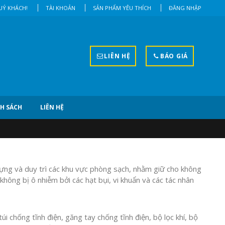
Ý KHÁCH!
TÀI KHOẢN
SẢN PHẨM YÊU THÍCH
ĐĂNG NHẬP
LIÊN HỆ
BÁO GIÁ
H SÁCH
LIÊN HỆ
 dựng và duy trì các khu vực phòng sạch, nhằm giữ cho không
không bị ô nhiễm bởi các hạt bụi, vi khuẩn và các tác nhân
i chống tĩnh điện, găng tay chống tĩnh điện, bộ lọc khí, bộ