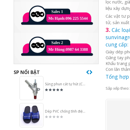
lọc nước, gi
liệu xây dựng
Các vật tư p
tử, sản xuất
3.
Các loạ
sunvinag
cung cấp:
Giày dép ph
Găng tay ph
Khẩu trang 
Con lăn thảm
SP NỔI BẬT
Tổng hợp 
Súng phun cát tự hút (Cối phun cát)
Sắp xếp theo:
Dép PVC chống tĩnh điện ESD