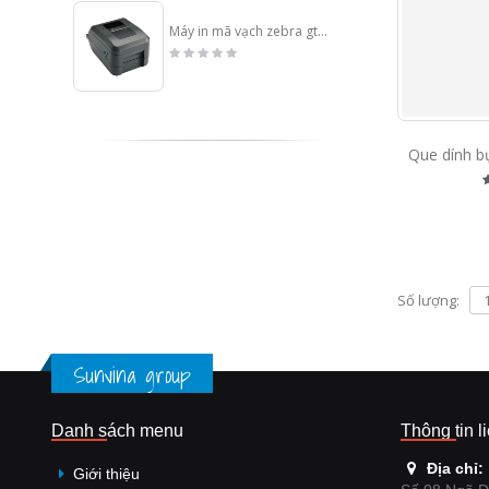
Máy in mã vạch zebra gt800 (203 dpi)
Số lượng:
Sunvina group
Danh sách menu
Thông tin l
Địa chỉ:
Giới thiệu