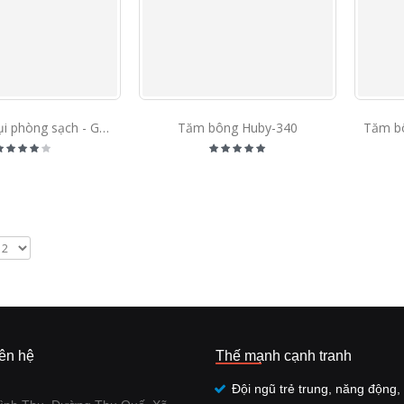
Nhíp chống tĩnh điện ESD Vetus 93301 - 93308
Que dính bụi phòng sạch - Gel stick
Tăm bông Huby-340
iên hệ
Thế mạnh cạnh tranh
Đội ngũ trẻ trung, năng động, 