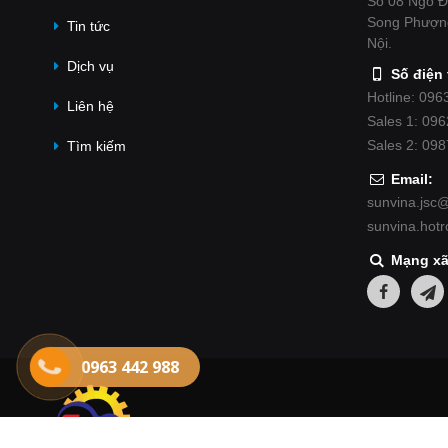
Số 08 Ngõ Đ
Song Phượn
Tin tức
Nội.
Dịch vụ
Số điện 
Hotline: 096
Liên hệ
Sales 1: 09
Sales 2: 09
Tìm kiếm
Email:
sunvina.jsc
sunvina.hot
Mạng xã
0963 442 988