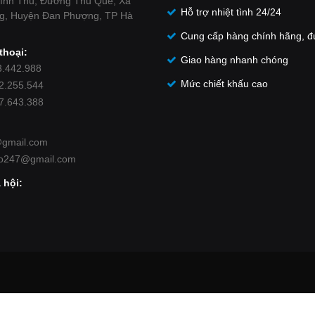
ình Thu, Đường Thu Quế, Xã
Hỗ trợ nhiệt tình 24/24
g, Huyện Đan Phượng, TP Hà
Cung cấp hàng chính hãng, đ
thoại:
Giao hàng nhanh chóng
3.442.988
Mức chiết khấu cao
62.255.544
87.643.388
@gmail.com
ro247@gmail.com
 hội: