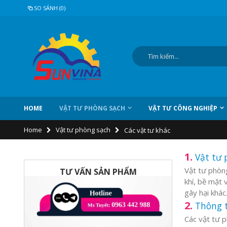
SO SÁNH (0)
HOME
VẬT TƯ PHÒNG SẠCH
VẬT TƯ CÔNG NGHIỆP
Home
Vật tư phòng sạch
Các vật tư khác
1.
Vật tư 
Vật tư phòng
TƯ VẤN SẢN PHẨM
khí, bề mặt 
gây hại khác
2.
Thông t
Các vật tư p