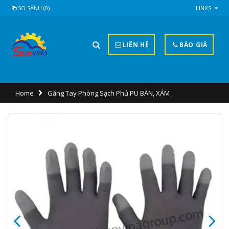
SO SÁNH (0)
LINKS
LIÊN HỆ
BÁO GIÁ
Home
Găng Tay Phòng Sạch Phủ PU BÀN, XÁM