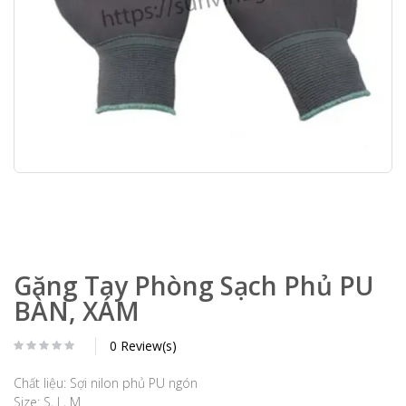
Găng Tay Phòng Sạch Phủ PU
BÀN, XÁM
0 Review(s)
Chất liệu: Sợi nilon phủ PU ngón
Size: S, L, M