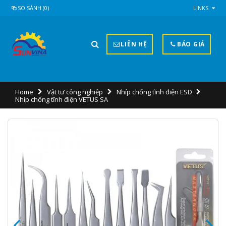
SO SÁNH (0)
LINKS
LIÊN HỆ
BÁO GIÁ
Home
Vật tư công nghiệp
Nhíp chống tĩnh điện ESD
Nhíp chống tĩnh điện VETUS SA