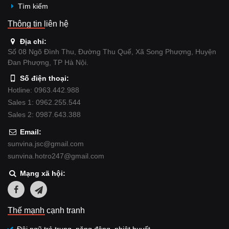
Tìm kiếm
Thông tin liên hệ
Địa chỉ:
Số 08 Ngõ Đình Thu, Đường Thu Quế, Xã Song Phượng, Huyện
Đan Phượng, TP Hà Nội.
Số điện thoại:
Hotline: 0963.442.988
Sales 1: 0962.255.544
Sales 2: 0987.643.388
Email:
sunvina.jsc@gmail.com
sunvina.hotro247@gmail.com
Mạng xã hội:
Thế mạnh cạnh tranh