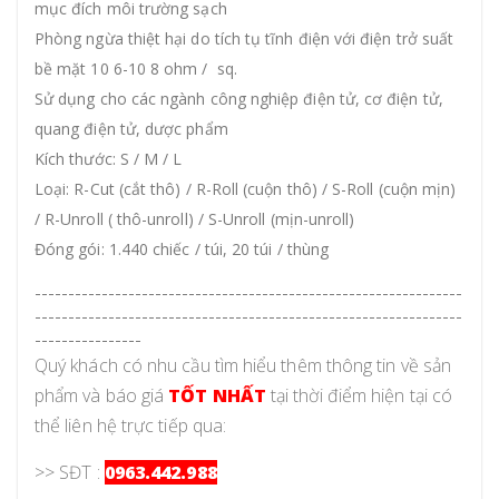
mục đích môi trường sạch
Phòng ngừa thiệt hại do tích tụ tĩnh điện với điện trở suất
bề mặt 10 6-10
8
ohm
/
sq.
Sử dụng cho các ngành công nghiệp điện tử, cơ điện tử,
quang điện tử, dược phẩm
Kích thước: S / M / L
Loại: R-Cut (cắt thô) / R-Roll (cuộn thô) / S-Roll (cuộn mịn)
/ R-Unroll ( thô-unroll) / S-Unroll (mịn-unroll)
Đóng gói: 1.440 chiếc / túi, 20 túi / thùng
----------------------------------------------------------------
----------------------------------------------------------------
----------------
Quý khách có nhu cầu tìm hiểu thêm thông tin về sản
phẩm và báo giá
TỐT NHẤT
tại thời điểm hiện tại có
thể liên hệ trực tiếp qua:
>> SĐT :
0963.442.988