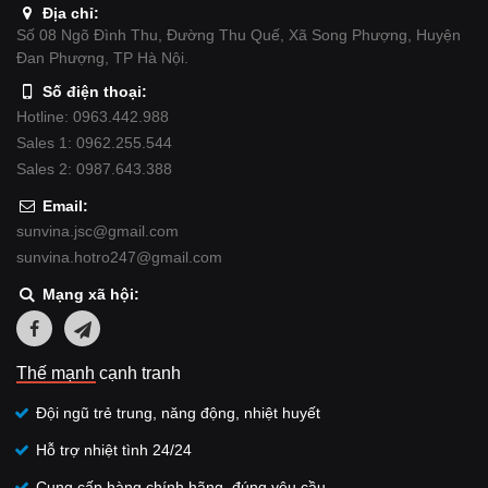
Địa chỉ:
Số 08 Ngõ Đình Thu, Đường Thu Quế, Xã Song Phượng, Huyện
Đan Phượng, TP Hà Nội.
Số điện thoại:
Hotline: 0963.442.988
Sales 1: 0962.255.544
Sales 2: 0987.643.388
Email:
sunvina.jsc@gmail.com
sunvina.hotro247@gmail.com
Mạng xã hội:
Thế mạnh cạnh tranh
Đội ngũ trẻ trung, năng động, nhiệt huyết
Hỗ trợ nhiệt tình 24/24
Cung cấp hàng chính hãng, đúng yêu cầu