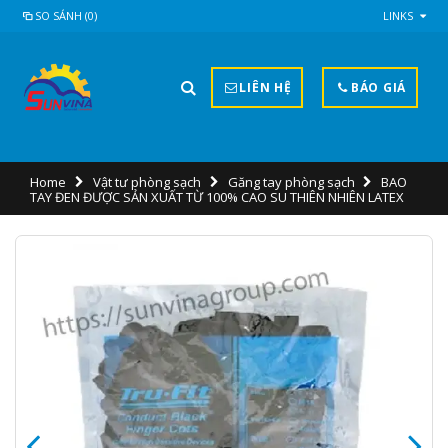
SO SÁNH (0)
LINKS
LIÊN HỆ
BÁO GIÁ
Home
Vật tư phòng sạch
Găng tay phòng sạch
BAO
TAY ĐEN ĐƯỢC SẢN XUẤT TỪ 100% CAO SU THIÊN NHIÊN LATEX