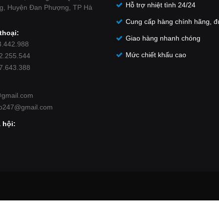
Hỗ trợ nhiệt tình 24/24
g, Huyện Đan Phượng, TP Hà
Cung cấp hàng chính hãng, đ
thoại:
Giao hàng nhanh chóng
3.442.988
Mức chiết khấu cao
62.255.544
87.643.388
@gmail.com
ro247@gmail.com
 hội: