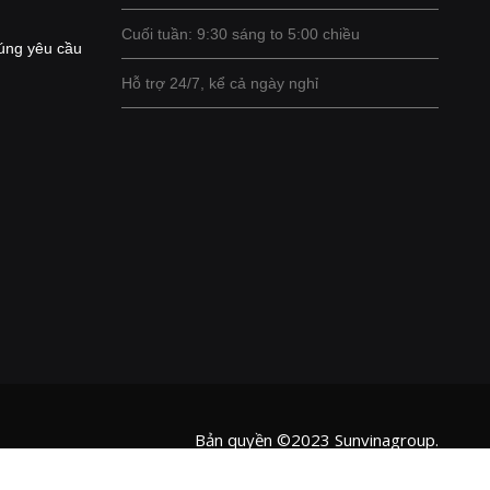
Cuối tuần: 9:30 sáng to 5:00 chiều
úng yêu cầu
Hỗ trợ 24/7, kể cả ngày nghỉ
Bản quyền ©2023 Sunvinagroup.