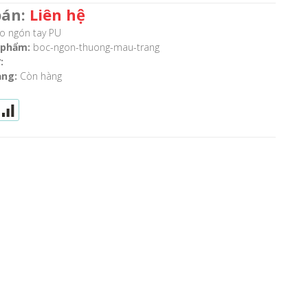
bán:
Liên hệ
 ngón tay PU
 phẩm:
boc-ngon-thuong-mau-trang
:
ạng:
Còn hàng