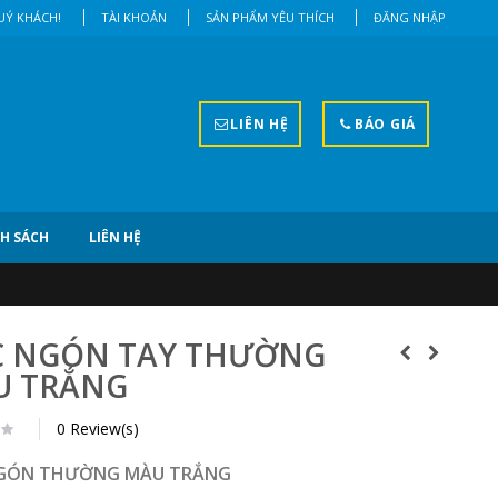
Ý KHÁCH!
TÀI KHOẢN
SẢN PHẨM YÊU THÍCH
ĐĂNG NHẬP
LIÊN HỆ
BÁO GIÁ
H SÁCH
LIÊN HỆ
C NGÓN TAY THƯỜNG
U TRẮNG
0 Review(s)
GÓN THƯỜNG MÀU TRẮNG