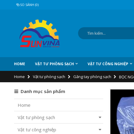
SO SÁNH (0)
HOME
VẬT TƯ PHÒNG SẠCH
VẬT TƯ CÔNG NGHIỆP
Home
Vật tư phòng sạch
Găng tay phòng sạch
BỌC NG
Danh mục sản phẩm
Home
Vật tư phòng sạch
Vật tư công nghiệp