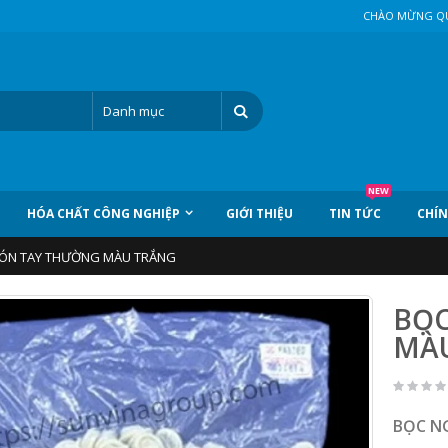
CHÀO MỪNG QU
NEW
HÓA CHẤT CÔNG NGHIỆP
GIỚI THIỆU
TIN TỨC
CHÍN
ÓN TAY THƯỜNG MÀU TRẮNG
BỌ
MÀ
BỌC N