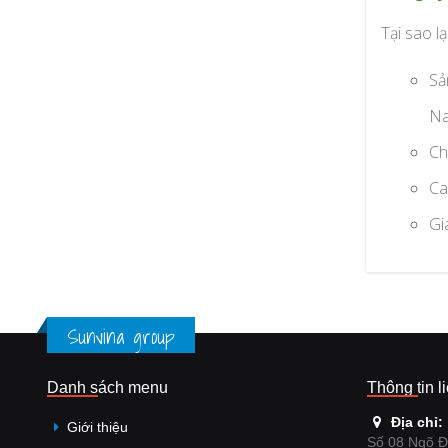
Tại sao lạ
Sả
Na
Ch
Ca
Gi
Sunvina group
Danh sách menu
Thông tin l
Địa chỉ:
Giới thiệu
Số 08 Ngõ Đ