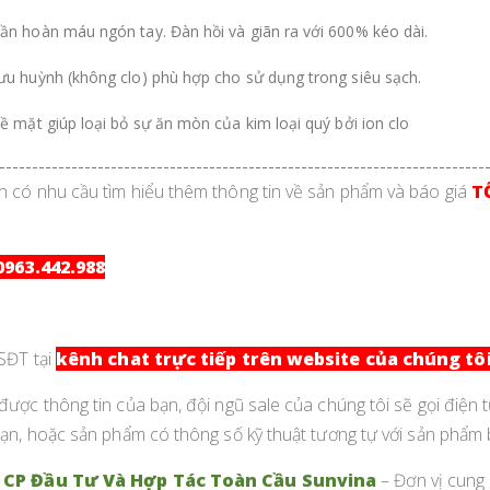
ần hoàn máu ngón tay. Đàn hồi và giãn ra với 600% kéo dài.
lưu huỳnh (không clo) phù hợp cho sử dụng trong siêu sạch.
bề mặt giúp loại bỏ sự ăn mòn của kim loại quý bởi ion clo
--------------------------------------------------------------------------
 có nhu cầu tìm hiểu thêm thông tin về sản phẩm và báo giá
T
0963.442.988
 SĐT tại
kênh chat trực tiếp trên website của chúng tôi
được thông tin của bạn, đội ngũ sale của chúng tôi sẽ gọi điện 
bạn, hoặc sản phẩm có thông số kỹ thuật tương tự với sản phẩm
 CP Đầu Tư Và Hợp Tác Toàn Cầu Sunvina
– Đơn vị cung 