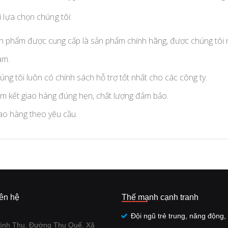
i lựa chọn chúng tôi:
n phẩm được cung cấp là sản phẩm chính hãng, được chúng tôi nhậ
m.
úng tôi luôn có chính sách hỗ trợ tốt nhất cho các công ty.
m kết giao hàng đúng hẹn, chất lượng đảm bảo.
ao hàng theo yêu cầu.
iên hệ
Thế mạnh cạnh tranh
Đội ngũ trẻ trung, năng động, 
ình Thu, Đường Thu Quế, Xã