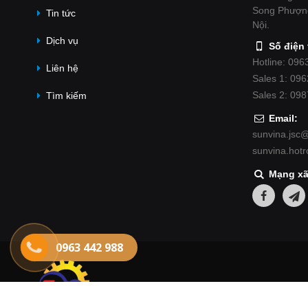
Song Phượn
Tin tức
Nội.
Dịch vụ
Số điện 
Hotline: 096
Liên hệ
Sales 1: 09
Sales 2: 09
Tìm kiếm
Email:
sunvina.jsc
sunvina.hot
Mạng xã
0963 442 988