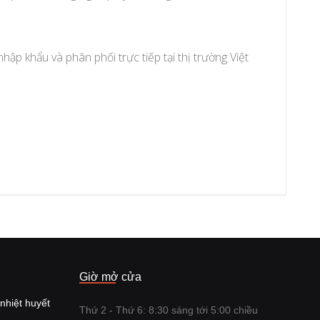
p khẩu và phân phối trực tiếp tại thị trường Việt
Giờ mở cửa
nhiệt huyết
Thứ 2 - Thứ 6: 8:30 sáng tới 5:00 chiều