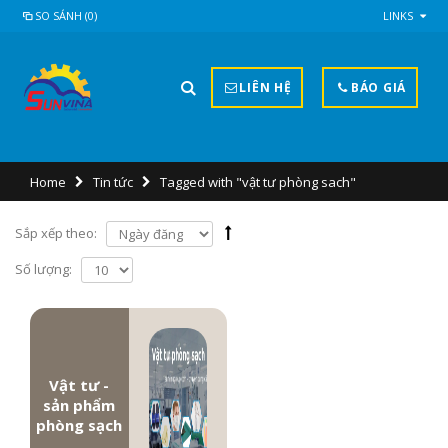
SO SÁNH (0)
LINKS
LIÊN HỆ
BÁO GIÁ
Home
Tin tức
Tagged with "vật tư phòng sach"
Sắp xếp theo:
Số lượng:
Vật tư -
sản phẩm
phòng sạch