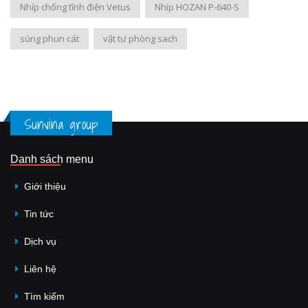
Nhíp chống tĩnh điện Vetus
Nhíp HOZAN P-640-S
súng phun cát
vật tư phòng sach
Sunvina group
Danh sách menu
Giới thiệu
Tin tức
Dịch vụ
Liên hệ
Tìm kiếm